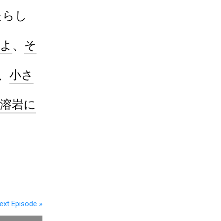
た
らし
よ
、
そ
、
小
さ
溶岩
に
ext
Episode
»