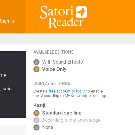
Sign in
AVAILABLE EDITIONS
With Sound Effects
Voice Only
ame.
DISPLAY SETTINGS
, order
Create a
free account
or
log in
to enable
the "According to My Knowledge" settings.
Kanji
Standard spelling
According to my knowledge
None