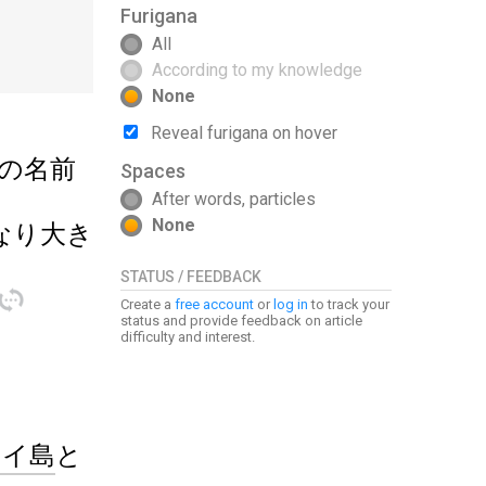
Furigana
All
According to my knowledge
None
Reveal furigana on hover
の
名前
Spaces
After words, particles
None
なり
大
き
STATUS / FEEDBACK
訳
Create a
free account
or
log in
to track your
status and provide feedback on article
difficulty and interest.
ワイ
島
と