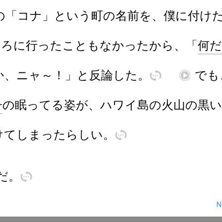
の
「
コナ
」
と
いう
町
の
名前
を
、
僕
に
付
け
ころ
に
行
った
こと
も
な
かった
から
、
「
何
だ
か
、
ニャ～
！
」
と
反論
した
。
訳
再
でも
子
の
眠
ってる
姿
が
、
ハワイ
島
の
火山
の
黒
い
け
て
しま
った
らしい
。
訳
だ
。
訳
N