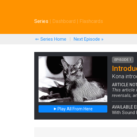
Series
|
Dashboard
|
Flashcards
⇐ Series Home
|
Next
Episode
»
EPISODE 1
Introdu
Kona intro
ARTICLE NO
This article
reversals, a
AVAILABLE E
Play All From Here
With Sound 