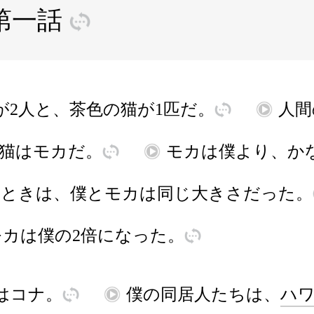
第
一
話
訳
が
2人
と
、
茶色
の
猫
が
1
匹
だ
。
訳
再
人間
猫
は
モカ
だ
。
訳
再
モカ
は
僕
より
、
か
た
とき
は
、
僕
と
モカ
は
同
じ
大
きさ
だった
。
モカ
は
僕
の
2
倍
に
な
った
。
訳
は
コナ
。
訳
再
僕
の
同居人
たち
は
、
ハ