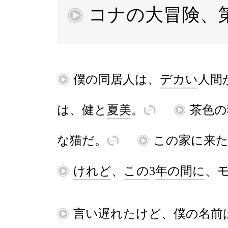
コナ
の
大
冒険
、
再
再
僕
の
同居人
は
、
デカい
人間
は
、
健
と
夏美
。
訳
再
茶色
の
な
猫
だ
。
訳
再
この
家
に
来
再
けれど
、
この
3
年
の
間
に
、
再
言
い
遅
れ
た
けど
、
僕
の
名前