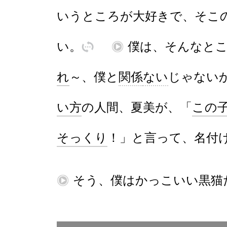
いう
ところ
が
大好
き
で
、
そこ
い
。
訳
再
僕
は
、
そんな
と
れ
～、
僕
と
関係
ない
じゃない
い
方
の
人間
、
夏美
が
、
「
この
そっくり
！
」
と
言
って
、
名付
再
そう
、
僕
は
かっこいい
黒猫