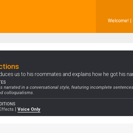
Welcome! |
ctions
duces us to his roommates and explains how he got his n
TES
 is narrated in a conversational style, featuring incomplete sentences
nd colloquialisms.
DITIONS
|
Effects
Voice Only