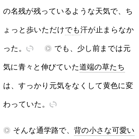
の
名残
が
残
っている
よう
な
天気
で
、
ち
ょっと
歩
いた
だけ
で
も
汗
が
止
ま
らなか
った
。
訳
再
でも
、
少
し
前
まで
は
元
気
に
青々
と
伸
びていた
道端
の
草
たち
は
、
すっかり
元気
を
なくして
黄色
に
変
わ
っていた
。
訳
再
そんな
通学路
で
、
背
の
小
さな
可愛
い