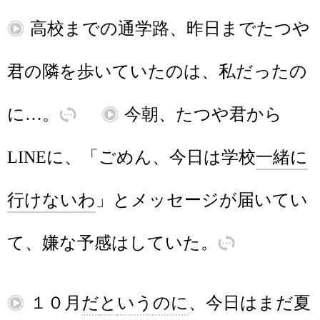
再
高校
まで
の
通学路
、
昨日
まで
たつや
君
の
隣
を
歩
いていた
の
は
、
私
だった
の
に
…。
訳
再
今朝
、
たつや
君
から
LINE
に
、
「
ごめん
、
今日
は
学校
一緒
に
行
けない
わ
」
と
メッセージ
が
届
いてい
て
、
嫌
な
予感
は
していた
。
訳
再
１０
月
だ
と
いう
のに
、
今日
は
まだ
夏