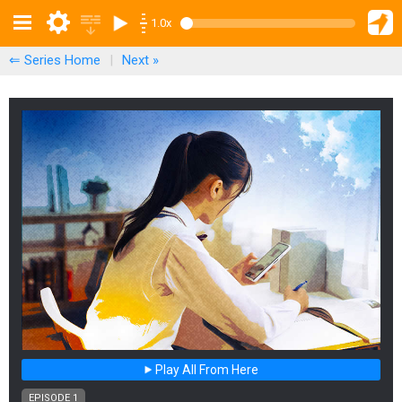
1.0x
⇐ Series Home
|
Next
»
Play All From Here
EPISODE 1