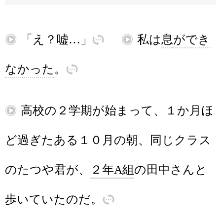
再
「
え
？
嘘
…」
訳
再
私
は
息
が
でき
なかった
。
訳
再
高校
の
２
学期
が
始
ま
って
、
１
か
月
ほ
ど
過
ぎ
た
ある
１０
月
の
朝
、
同
じ
クラス
の
たつや
君
が
、
２
年
A
組
の
田中
さん
と
歩
いていた
の
だ
。
訳