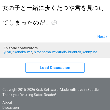
女
の
子
と
一緒
に
歩
く
たつや
君
を
見
つけ
て
しま
った
の
だ
。
訳
Next
»
Episode contributors
yuyu
,
rikanakajima
,
hiroenoma
,
mvstudio
,
brianrak
,
kennylino
Load Discussion
Copyright 2015-2026 Brak Software. Made with love in Seattle.
Thank you for using Satori Reader!
About
Discussion