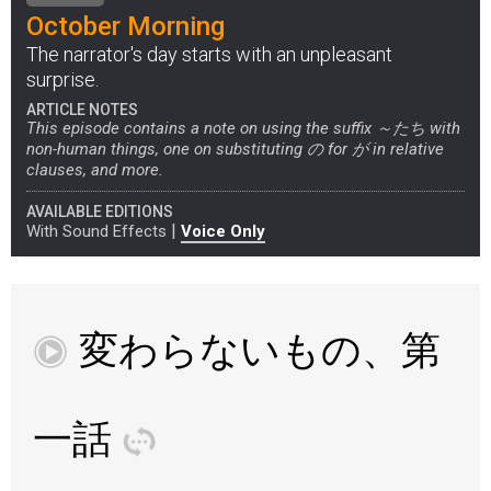
October Morning
The narrator's day starts with an unpleasant
surprise.
ARTICLE NOTES
This episode contains a note on using the suffix ～たち with
non-human things, one on substituting の for が in relative
clauses, and more.
AVAILABLE EDITIONS
|
With Sound Effects
Voice Only
変
わ
らない
もの
、
第
再
一
話
訳